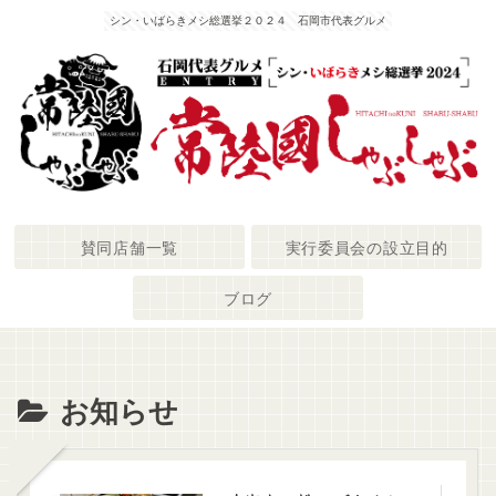
シン・いばらきメシ総選挙２０２４ 石岡市代表グルメ
賛同店舗一覧
実行委員会の設立目的
ブログ
お知らせ