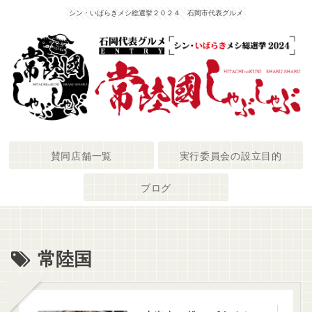
シン・いばらきメシ総選挙２０２４ 石岡市代表グルメ
賛同店舗一覧
実行委員会の設立目的
ブログ
常陸国